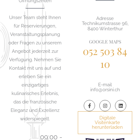
Öffnungszeiten
Unser Team steht Ihnen
Adresse
Technikumstrasse 96,
für Reservierungen,
8400 Winterthur
Veranstaltungsplanung
GOOGLE MAPS
oder Fragen zu unserem
052 503 84
Angebot jederzeit zur
Verfügung. Nehmen Sie
10
Kontakt mit uns auf und
erleben Sie ein
E-mail
einzigartiges
info@orsini.ch
kulinarisches Erlebnis,
das die französische
F
I
L
a
n
i
Eleganz und Exzellenz
c
s
n
e
t
k
Digitale
widerspiegelt.
b
a
e
Visitenkarte
o
g
d
herunterladen
o
r
i
k
a
n
09:00 -
-
m